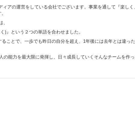
メディアの運営をしている会社でございます。事業を通して『楽しく
す。
)は、
がる・導く)』という２つの単語を合わせました。
することで、一歩でも昨日の自分を超え、1年後には去年とは違っ
は、1人1人の能力を最大限に発揮し、日々成長していくそんなチームを