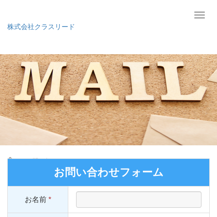
T
o
株式会社クラスリード
g
g
l
e
n
a
v
i
g
a
t
i
o
ホーム
お問い合わせ
n
お問い合わせフォーム
お名前
*